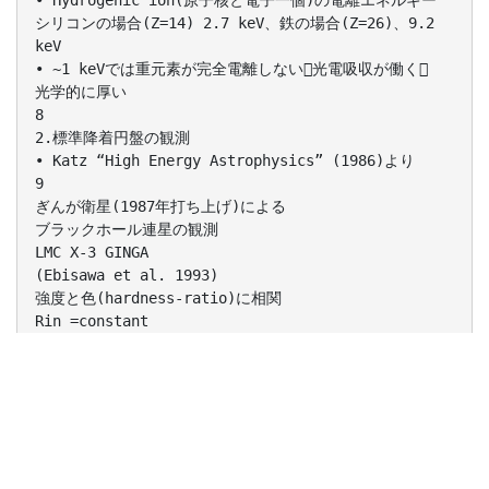
• Hydrogenic ion(原子核と電子一個)の電離エネルギー
シリコンの場合(Z=14) 2.7 keV、鉄の場合(Z=26)、9.2
keV
• ~1 keVでは重元素が完全電離しない光電吸収が働く
光学的に厚い
8
2.標準降着円盤の観測
• Katz “High Energy Astrophysics” (1986)より
9
ぎんが衛星(1987年打ち上げ)による
ブラックホール連星の観測
LMC X-3 GINGA
(Ebisawa et al. 1993)
強度と色(hardness-ratio)に相関
Rin =constant
Tin4  Ldisk
光学的に厚い円盤
Ldisk  Rin2 Tin4
円盤の内縁半径は一定で、観測される強度変化は
円盤の温度変化だけで説明できる
10
ブラックホールのまわりの最小安定円軌道半径