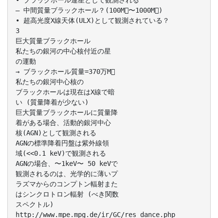
• ブラックホール連星として観測される
– 中間質量ブラックホール？(100M〜1000M)
• 超高光度X線天体(ULX)として観測されている？
3
巨大質量ブラックホール
私たちの銀河の中心核付近の星
の運動
→ ブラックホール質量=370万M
私たちの銀河中心核の
ブラックホールは現在はX線で暗
い (質量降着が少ない)
巨大質量ブラックホールに質量降
着がある場合、活動的銀河中心
核(AGN)として観測される
AGNの標準降着円盤は紫外線領
域(<<0.1 keV)で観測される
AGNの場合、〜1keV〜 50 keVで
観測されるのは、光学的に薄いプ
ラズマからのコンプトン輻射また
はシンクロトロン輻射 (べき関数
スペクトル)
http://www.mpe.mpg.de/ir/GC/res_dance.php