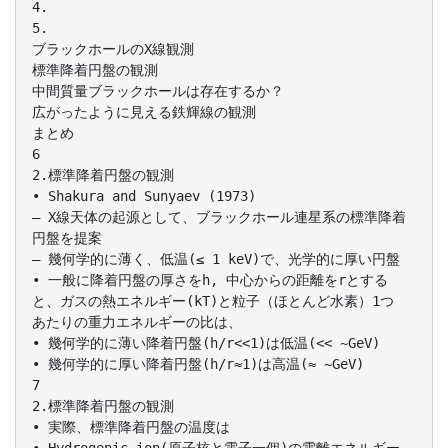
4.
5.
ブラックホールのX線観測
標準降着円盤の観測
中間質量ブラックホールは存在するか？
広がったように見える鉄輝線の観測
まとめ
6
2.標準降着円盤の観測
• Shakura and Sunyaev (1973)
– X線天体の起源として、ブラックホール連星系の標準降着
円盤を提案
– 幾何学的に薄く、低温(≤ 1 keV)で、光学的に厚い円盤
• 一般に降着円盤の厚さをh, 中心からの距離をrとする
と、ガスの熱エネルギー(kT)と粒子（ほとんど水素）1つ
あたりの重力エネルギーの比は、
• 幾何学的に薄い降着円盤(h/r<<1)は低温(<< ~GeV)
• 幾何学的に厚い降着円盤(h/r≈1)は高温(≈ ~GeV)
7
2.標準降着円盤の観測
• 実際、標準降着円盤の温度は