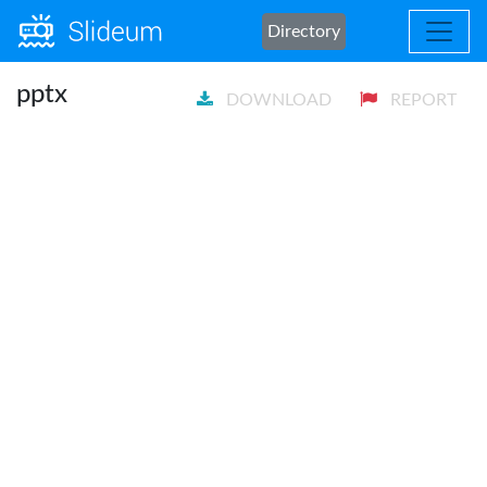
Directory
pptx
DOWNLOAD
REPORT