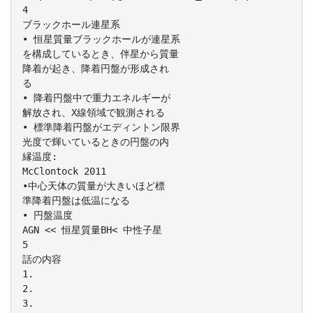
4
ブラックホール連星系
• 恒星質量ブラックホールが連星系
を構成しているとき、伴星から質量
降着が起き、降着円盤が形成され
る
• 降着円盤中で重力エネルギーが
解放され、X線領域で観測される
• 標準降着円盤がエディントン限界
光度で輝いているときの円盤の内
縁温度:
McClontock 2011
•中心天体の質量が大きいほど標
準降着円盤は低温になる
• 円盤温度
AGN << 恒星質量BH< 中性子星
5
話の内容
1.
2.
3.