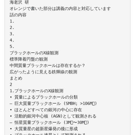
海老沢 研
オレンジで書いた部分は講義の内容と対応しています
話の内容
1.
2.
3.
4.
5.
ブラックホールのX線観測
標準降着円盤の観測
中間質量ブラックホールは存在するか？
広がったように見える鉄輝線の観測
まとめ
2
1.ブラックホールのX線観測
• 質量によるブラックホールの分類
– 巨大質量ブラックホール (SMBH; >106M)
• ほとんどすべての銀河の中心に存在
• 活動的銀河中心核 (AGN)として観測される
– 恒星質量ブラックホール (3M〜30M)
• 大質量星の超新星爆発の後に形成