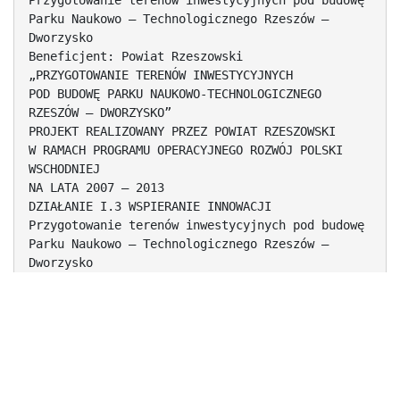
Przygotowanie terenów inwestycyjnych pod budowę
Parku Naukowo – Technologicznego Rzeszów –
Dworzysko
Beneficjent: Powiat Rzeszowski
„PRZYGOTOWANIE TERENÓW INWESTYCYJNYCH
POD BUDOWĘ PARKU NAUKOWO-TECHNOLOGICZNEGO
RZESZÓW – DWORZYSKO”
PROJEKT REALIZOWANY PRZEZ POWIAT RZESZOWSKI
W RAMACH PROGRAMU OPERACYJNEGO ROZWÓJ POLSKI
WSCHODNIEJ
NA LATA 2007 – 2013
DZIAŁANIE I.3 WSPIERANIE INNOWACJI
Przygotowanie terenów inwestycyjnych pod budowę
Parku Naukowo – Technologicznego Rzeszów –
Dworzysko
Beneficjent: Powiat Rzeszowski
PODPISANIE UMOWY Z POLSKĄ AGENCJĄ ROZWOJU
PRZEDSIĘBIORCZOŚCI
5.09.2012 r.
Dofinansowanie z działania I.3 Programu
Operacyjnego Rozwój
Polski Wschodniej