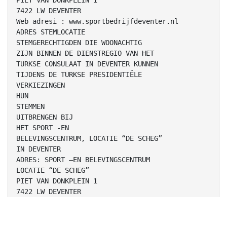
PIET VAN DONKPLEIN 1
7422 LW DEVENTER
Web adresi : www.sportbedrijfdeventer.nl
ADRES STEMLOCATIE
STEMGERECHTIGDEN DIE WOONACHTIG
ZIJN BINNEN DE DIENSTREGIO VAN HET
TURKSE CONSULAAT IN DEVENTER KUNNEN
TIJDENS DE TURKSE PRESIDENTIËLE
VERKIEZINGEN
HUN
STEMMEN
UITBRENGEN BIJ
HET SPORT -EN
BELEVINGSCENTRUM, LOCATIE “DE SCHEG”
IN DEVENTER
ADRES: SPORT –EN BELEVINGSCENTRUM
LOCATIE “DE SCHEG”
PIET VAN DONKPLEIN 1
7422 LW DEVENTER
WEBADRES: www.sportbedrijfdeventer.nl
SPOR TESİSİNE ÖZEL ARAÇ VEYA ÖZEL OTOBÜS İLE
ULAŞIM