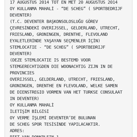
17 AUGUSTUS 2014 TOT EN MET 20 AUGUSTUS 2014
OY KULLANMA MAHALİ - “DE SCHEG” ( SPORTBEDRIJF
DEVENTER)
(T.C. DEVENTER BAŞKONSOLOSLUĞU GÖREV
ÇEVRESİNDEKİ OVERIJSSEL, GELDERLAND, UTRECHT,
FRIESLAND, GRONINGEN, DRENTHE, FLEVOLAND
EYALETLERİNDE YAŞAYAN SEÇMENLER İÇİN)
STEMLOCATIE - “DE SCHEG” ( SPORTBEDRIJF
DEVENTER)
(DEZE STEMLOCATIE IS BESTEMD VOOR
STEMGERECHTIGDEN DIE WOONACHTIG ZIJN IN DE
PROVINCIES
OVERIJSSEL, GELDERLAND, UTRECHT, FRIESLAND,
GRONINGEN, DRENTHE EN FLEVOLAND, WELKE SAMEN
DE DIENSTREGIO VORMEN VAN HET TURKSE CONSULAAT
IN DEVENTER)
OY KULLANMA MAHALİ
İLETİŞİM BİLGİSİ
OY VERME İŞLEMİ DEVENTER’DE BULUNAN
DE SCHEG SPOR TESİSİNDE YAPILACAKTIR.
ADRES: