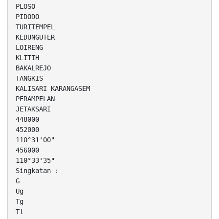
PLOSO
PIDODO
TURITEMPEL
KEDUNGUTER
LOIRENG
KLITIH
BAKALREJO
TANGKIS
KALISARI KARANGASEM
PERAMPELAN
JETAKSARI
448000
452000
110°31'00"
456000
110°33'35"
Singkatan :
G
Ug
Tg
Tl