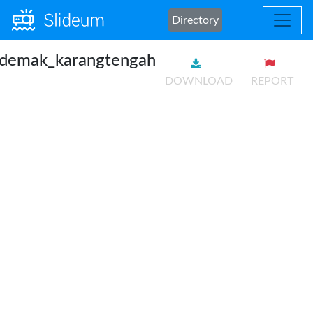
Directory
demak_karangtengah
DOWNLOAD
REPORT