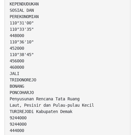
KEPENDUDUKAN
SOSIAL DAN
PEREKONOMIAN
110°31'00"
110°33'35"
448000
110°36'10"
452000
110°38'45"
456000
460000
JALI
TRIDONOREJO
BONANG
PONCOHARJO
Penyusunan Rencana Tata Ruang
Laut, Pesisir dan Pulau-pulau Kecil
TURIREJODi Kabupaten Demak
9244000
9244000
444000