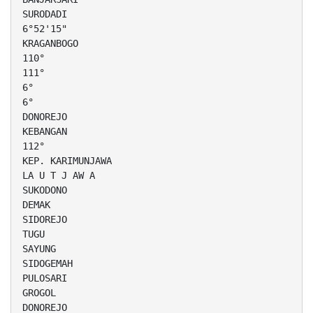
SURODADI
6°52'15"
KRAGANBOGO
110°
111°
6°
6°
DONOREJO
KEBANGAN
112°
KEP. KARIMUNJAWA
LA U T J AW A
SUKODONO
DEMAK
SIDOREJO
TUGU
SAYUNG
SIDOGEMAH
PULOSARI
GROGOL
DONOREJO