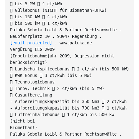
 bis 5 MW  4 ct/kWh
 Güllebonus (NICHT für Biomethan-BHKW)
 bis 150 kW  4 ct/kWh
 bis 500 kW  1 ct/kWh
Paluka Sobola Loibl & Partner Rechtsanwälte .
Neupfarrplatz 10 . 93047 Regensburg .
[email protected]
. www.paluka.de
Vergütung EEG 2009
(Inbetriebnahmejahr 2009, Degression nicht
berücksichtigt)
 Landschaftspflegebonus  2 ct/kWh (bis 500 kW)
 KWK-Bonus  3 ct/kWh (bis 5 MW)
 Technologiebonus
 Innov. Technik  2 ct/kWh (bis 5 MW)
 Gasaufbereitung
- Aufbereitungskapazität bis 350 Nm3  2 ct/kWh
- Aufbereitungskapazität bis 700 Nm3  1 ct/kWh
 Luftreinhaltebonus  1 ct/kWh bis 500 kW
(nicht bei
Biomethan!)
Paluka Sobola Loibl & Partner Rechtsanwälte .