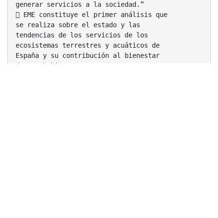
generar servicios a la sociedad.”
 EME constituye el primer análisis que
se realiza sobre el estado y las
tendencias de los servicios de los
ecosistemas terrestres y acuáticos de
España y su contribución al bienestar
de sus habitantes.
Conceptos clave de EME
4.
Impulsores
de cambio
…
5.
Bienestar
Humano
1.
Biodiver
sidad
2. Servicios de
los
ecosistemas