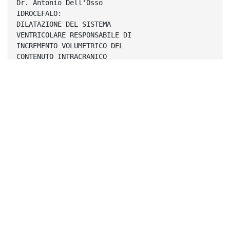
Dr. Antonio Dell'Osso
IDROCEFALO:
DILATAZIONE DEL SISTEMA
VENTRICOLARE RESPONSABILE DI
INCREMENTO VOLUMETRICO DEL
CONTENUTO INTRACRANICO
U.O. Radiologia Cremona
Dr. Antonio Dell'Osso
CLASSIFICAZIONE
NON OSTRUTTIVO
U.O. Radiologia Cremona
Dr. Antonio Dell'Osso
OSTRUTTIVO
IDROCEFALO NON OSTRUTTIVO
PRODUZIONE LCR
Papilloma Plessi Corioidei
U.O. Radiologia Cremona
Dr. Antonio Dell'Osso
IDROCEFALO OSTRUTTIVO
EXTRAVENTRICOLARE
COMUNICANTE
VENTRICOLARE